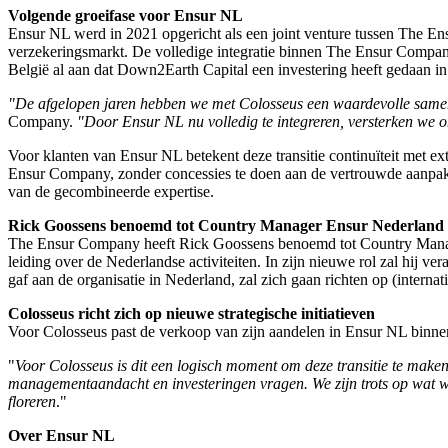
Volgende groeifase voor Ensur NL
Ensur NL werd in 2021 opgericht als een joint venture tussen The E
verzekeringsmarkt. De volledige integratie binnen The Ensur Company
België al aan dat Down2Earth Capital een investering heeft gedaan in 
"De afgelopen jaren hebben we met Colosseus een waardevolle same
Company.
"Door Ensur NL nu volledig te integreren, versterken we 
Voor klanten van Ensur NL betekent deze transitie continuïteit met ex
Ensur Company, zonder concessies te doen aan de vertrouwde aanpak
van de gecombineerde expertise.
Rick Goossens benoemd tot Country Manager Ensur Nederland
The Ensur Company heeft Rick Goossens benoemd tot Country Manager 
leiding over de Nederlandse activiteiten. In zijn nieuwe rol zal hij v
gaf aan de organisatie in Nederland, zal zich gaan richten op (intern
Colosseus richt zich op nieuwe strategische initiatieven
Voor Colosseus past de verkoop van zijn aandelen in Ensur NL binnen 
"
Voor Colosseus is dit een logisch moment om deze transitie te make
managementaandacht en investeringen vragen. We zijn trots op wat 
floreren
."
Over Ensur NL