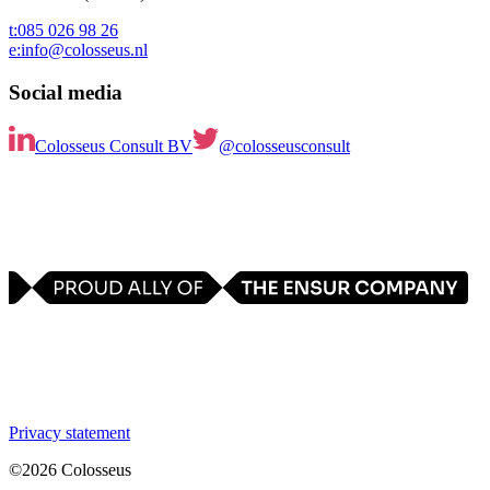
t:
085 026 98 26
e:
info@colosseus.nl
Social media
Colosseus Consult BV
@colosseusconsult
Privacy statement
©
2026
Colosseus