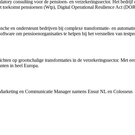
latory consulting voor de pensioen- en verzekeringssector. Het bedrijf on
Wet toekomst pensioenen (Wtp), Digital Operational Resilience Act (D
ranche en ondersteunt bedrijven bij complexe transformatie- en automati
 software om pensioenorganisaties te helpen bij het versnellen van test
hten op grootschalige transformaties in de verzekeringssector. Met een
nten in heel Europa.
- Marketing en Communicatie Manager namens Ensur NL en Colosseus