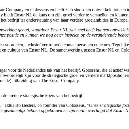
nsur Company en Colosseus en heeft zich sindsdien ontwikkeld tot een
 biedt Ensur NL de kans om zijn groei verder te versnellen en klanten
het bedrijf ter ondersteuning van haar verdere groeiambities in Europa.
nwerking gehad, waardoor Ensur NL zich snel heeft kunnen ontwikkel
onze positie en kunnen we nog beter inspelen op de veranderende behoe
tra voordelen, inclusief vertrouwde contactpersonen en teams. Tegelijke
 en cultuur van Ensur NL. De samenwerking tussen Ensur NL en Coloss
voor de Nederlandse tak van het bedrijf. Goossens, die al actief was 
erantwoordelijk zijn voor de strategische groei en verdere marktposition
ationale) uitbreiding van The Ensur Company.
de bredere strategische koers van het bedrijf.
n
," aldus Bo Besters, co-founder van Colosseus. "
Onze strategische foc
we gezamenlijk hebben opgebouwd en zijn ervan overtuigd dat Ensur N