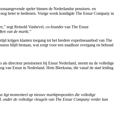
 toonaangevende speler binnen de Nederlandse pensioen- en
 nog beter te bedienen.
Vorige week kondigde The Ensur Company in
en,"
zegt Reinold Vanhevel, co-founder van The Ensur
ften van de markt."
rtijd krijgen klanten toegang tot het bredere expertiseaanbod van The
eus blijft bestaan, wat zorgt voor een naadloze overgang en behoud
als directeur pensioenen bij Ensur Nederland, neemt nu de volledige
ering van Ensur in Nederland. Hein Bleeksma, die vanaf de start leiding
us ligt momenteel op nieuwe marktproposities die volledige
L onder de volledige vleugels van The Ensur Company verder kan